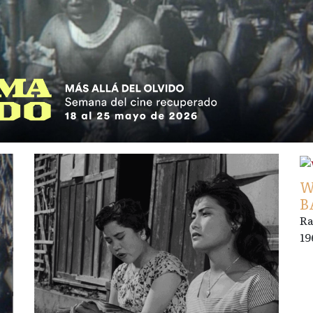
W
B
Ra
19