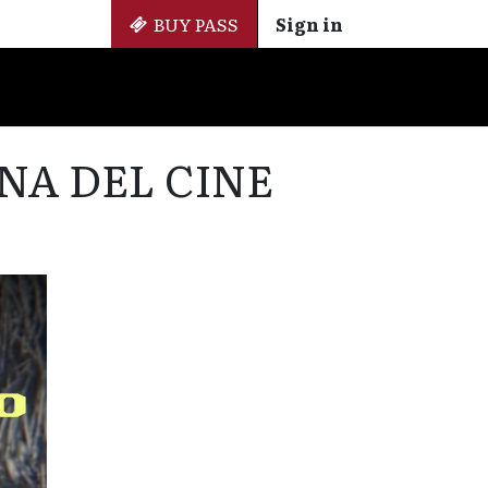
BUY PASS
Sign in
Side Events
+ Cinemateca
EN
ES
NA DEL CINE