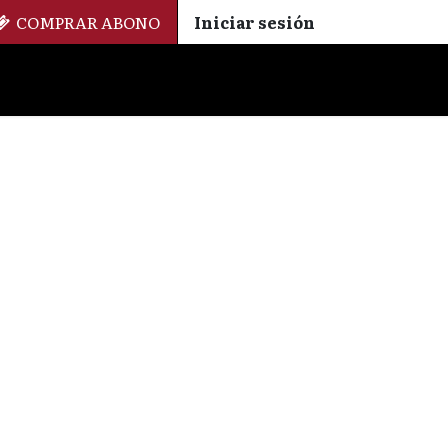
COMPRAR ABONO
Iniciar sesión
Palmarés
+ Cinemateca
EN
ES