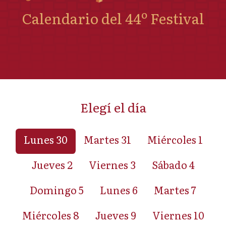
Calendario del 44º Festival
Elegí el día
Lunes 30
Martes 31
Miércoles 1
Jueves 2
Viernes 3
Sábado 4
Domingo 5
Lunes 6
Martes 7
Miércoles 8
Jueves 9
Viernes 10