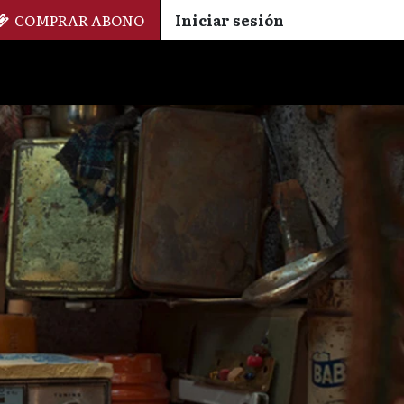
COMPRAR ABONO
Iniciar sesión
Palmarés
+ Cinemateca
EN
ES