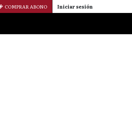
COMPRAR ABONO
Iniciar sesión
Palmarés
+ Cinemateca
EN
ES