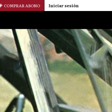
COMPRAR ABONO
Iniciar sesión
Palmarés
+ Cinemateca
EN
ES