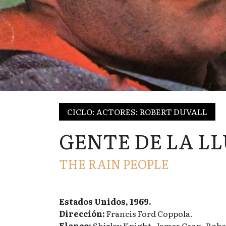
CICLO: ACTORES: ROBERT DUVALL
GENTE DE LA L
THE RAIN PEOPLE
Estados Unidos, 1969.
Dirección:
Francis Ford Coppola.
Elenco:
Shirley Knight, James Caan, Robe