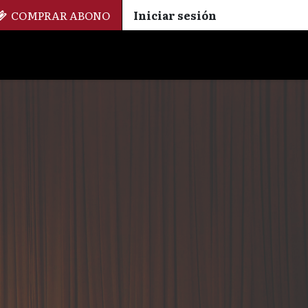
COMPRAR ABONO
Iniciar sesión
Palmarés
+ Cinemateca
EN
ES