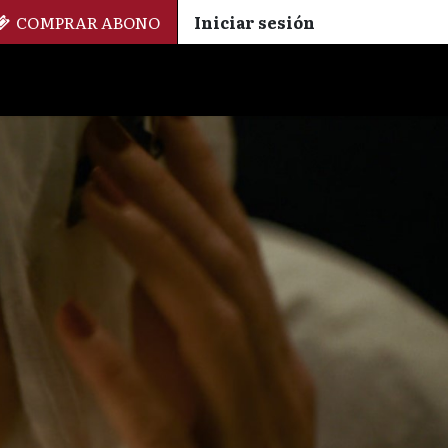
COMPRAR ABONO
Iniciar sesión
Palmarés
+ Cinemateca
EN
ES