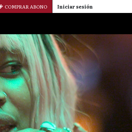
COMPRAR ABONO
Iniciar sesión
Palmarés
+ Cinemateca
EN
ES