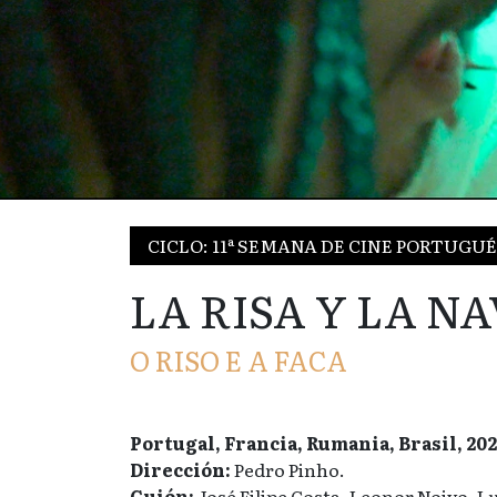
CICLO: 11ª SEMANA DE CINE PORTUGU
LA RISA Y LA N
O RISO E A FACA
Portugal, Francia, Rumania, Brasil, 202
Dirección:
Pedro Pinho.
Guión:
José Filipe Costa, Leonor Noivo, 