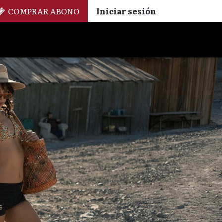
COMPRAR ABONO
Iniciar sesión
Palmarés
+ Cinemateca
EN
ES