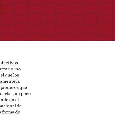
l
objetivos
ntrario, no
el que los
ctamente la
 pioneros que
rdarlas, un poco
undo en el
nacional de
ca forma de