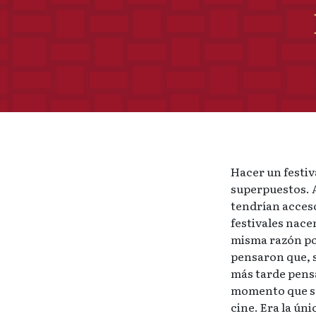
Hacer un festiv
superpuestos. A
tendrían acceso
festivales nacen
misma razón po
pensaron que, s
más tarde pensa
momento que se
cine. Era la ún