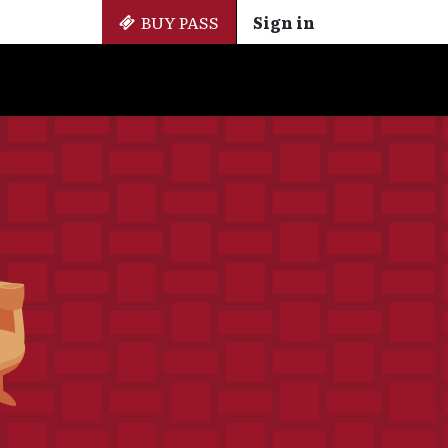
BUY PASS
Sign in
Side Events
+ Cinemateca
EN
ES