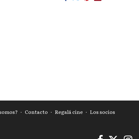
 somos?
·
Contacto
·
Regalá cine
·
Los socios