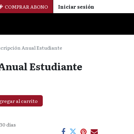
COMPRAR ABONO
Iniciar sesión
Palmarés
+ Cinemateca
EN
ES
cripción Anual Estudiante
Anual Estudiante
regar al carrito
30 días