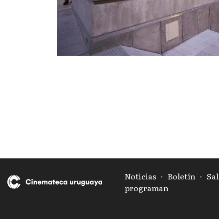
Noticias
·
Boletín
·
Sal
programan