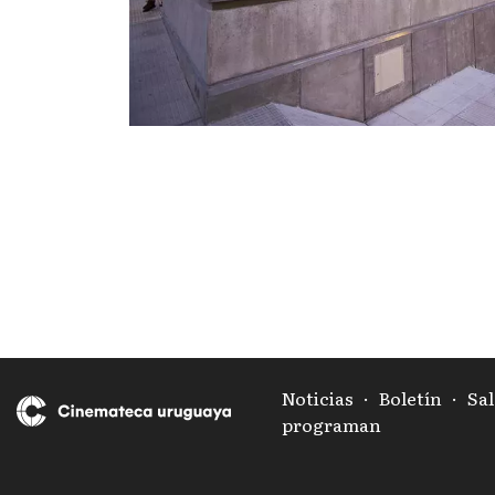
Noticias
·
Boletín
·
Sal
programan