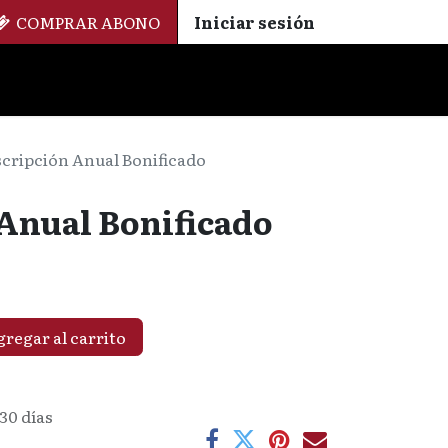
COMPRAR ABONO
Iniciar sesión
Palmarés
+ Cinemateca
EN
ES
cripción Anual Bonificado
Anual Bonificado
regar al carrito
30 días