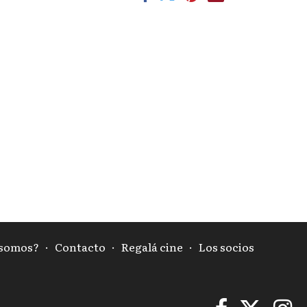
 somos?
·
Contacto
·
Regalá cine
·
Los socios