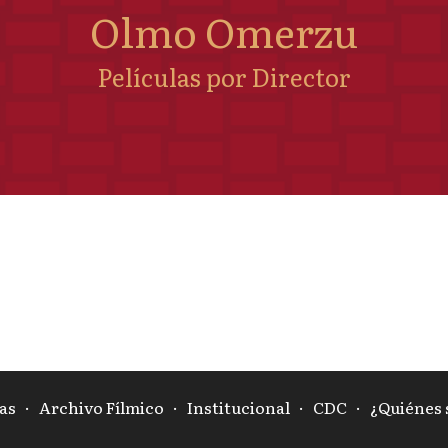
Olmo Omerzu
Películas por Director
as
·
Archivo Fílmico
·
Institucional
·
CDC
·
¿Quiénes