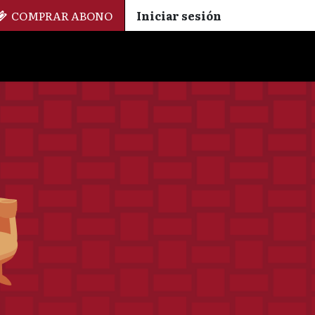
COMPRAR ABONO
Iniciar sesión
Palmarés
+ Cinemateca
EN
ES