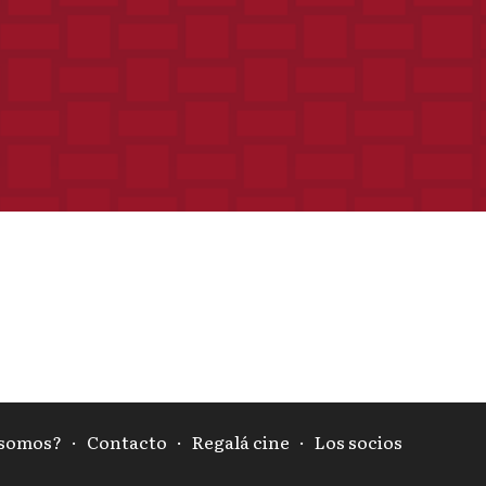
 somos?
·
Contacto
·
Regalá cine
·
Los socios