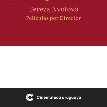
Tereza Nvotová
Películas por Director