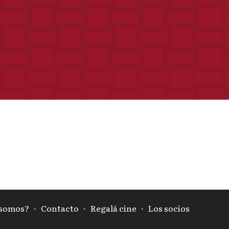
 somos?
·
Contacto
·
Regalá cine
·
Los socios