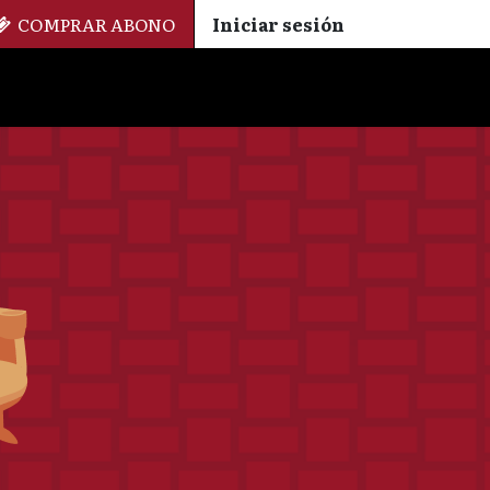
COMPRAR ABONO
Iniciar sesión
Palmarés
+ Cinemateca
EN
ES