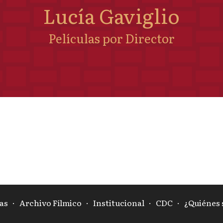
Lucía Gaviglio
Películas por Director
as
·
Archivo Fílmico
·
Institucional
·
CDC
·
¿Quiénes