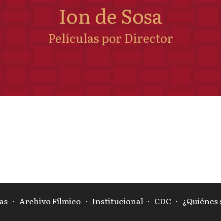
Ion de Sosa
Películas por Director
as
·
Archivo Fílmico
·
Institucional
·
CDC
·
¿Quiénes