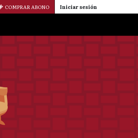
COMPRAR ABONO
Iniciar sesión
Palmarés
+ Cinemateca
EN
ES