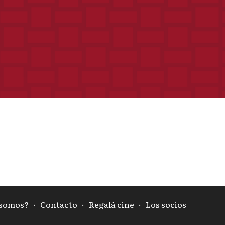
 somos?
·
Contacto
·
Regalá cine
·
Los socios