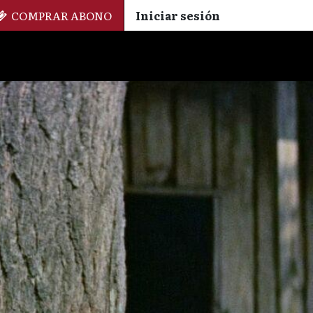
COMPRAR ABONO
Iniciar sesión
Palmarés
+ Cinemateca
EN
ES