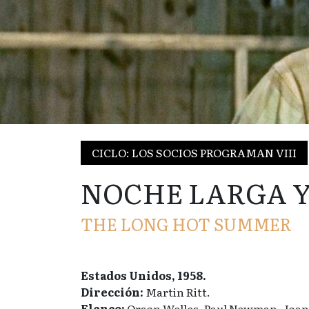
CICLO: LOS SOCIOS PROGRAMAN VIII
NOCHE LARGA Y
THE LONG HOT SUMMER
Estados Unidos, 1958.
Dirección:
Martin Ritt.
Elenco:
Orson Welles, Paul Newman, Joa