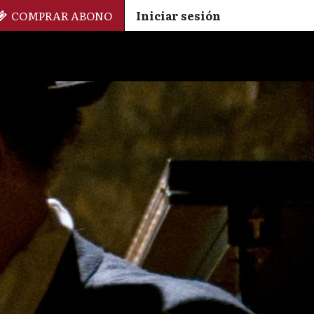
COMPRAR ABONO
Iniciar sesión
Palmarés
+ Cinemateca
EN
ES