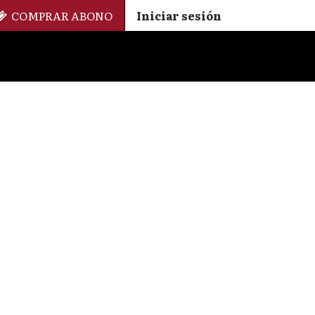
COMPRAR ABONO
Iniciar sesión
Palmarés
+ Cinemateca
EN
ES