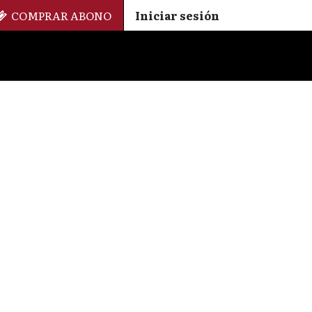
COMPRAR ABONO
Iniciar sesión
Palmarés
+ Cinemateca
EN
ES