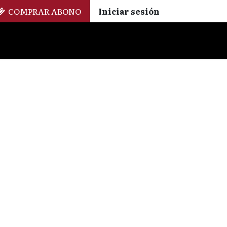
COMPRAR ABONO
Iniciar sesión
Palmarés
+ Cinemateca
EN
ES