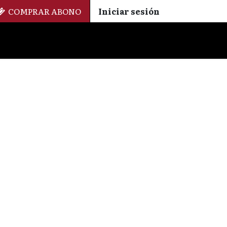
COMPRAR ABONO
Iniciar sesión
Palmarés
+ Cinemateca
EN
ES