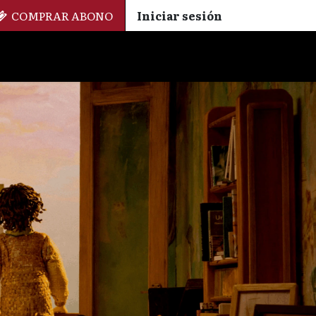
COMPRAR ABONO
Iniciar sesión
Palmarés
+ Cinemateca
EN
ES