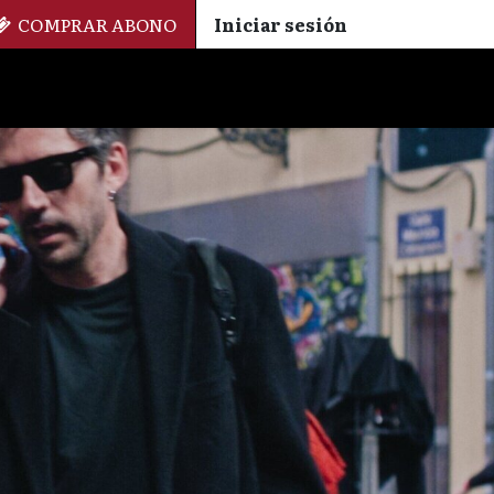
COMPRAR ABONO
Iniciar sesión
Palmarés
+ Cinemateca
EN
ES