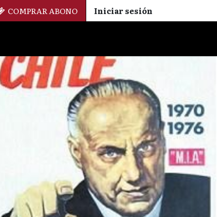
COMPRAR ABONO
Iniciar sesión
Palmarés
+ Cinemateca
EN
ES