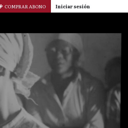
COMPRAR ABONO
Iniciar sesión
Palmarés
+ Cinemateca
EN
ES