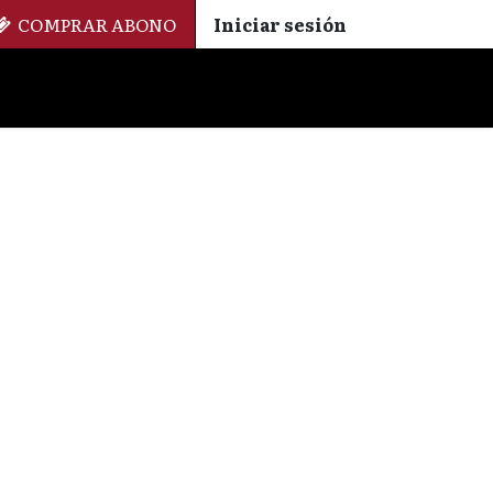
COMPRAR ABONO
Iniciar sesión
Palmarés
+ Cinemateca
EN
ES