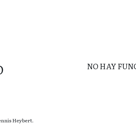
O
NO HAY FUN
ennis Heybert.