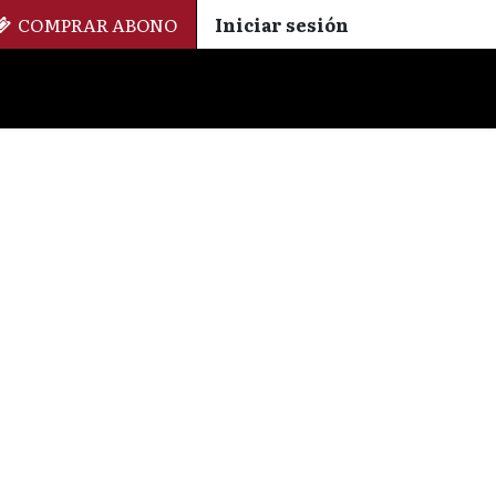
COMPRAR ABONO
Iniciar sesión
Palmarés
+ Cinemateca
EN
ES