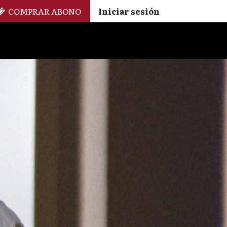
COMPRAR ABONO
Iniciar sesión
Palmarés
+ Cinemateca
EN
ES