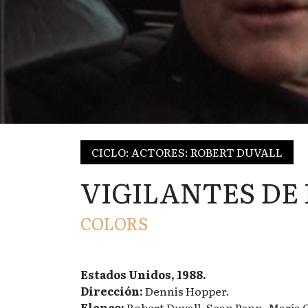
CICLO: ACTORES: ROBERT DUVALL
VIGILANTES DE 
COLORS
Estados Unidos, 1988.
Dirección:
Dennis Hopper.
Elenco:
Robert Duvall, Sean Penn, María 