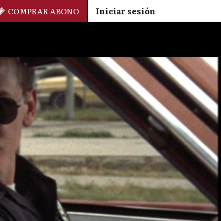
COMPRAR ABONO
Iniciar sesión
Palmarés
+ Cinemateca
EN
ES