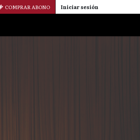
COMPRAR ABONO
Iniciar sesión
Palmarés
+ Cinemateca
EN
ES