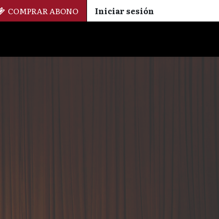
COMPRAR ABONO
Iniciar sesión
Palmarés
+ Cinemateca
EN
ES