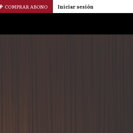
COMPRAR ABONO
Iniciar sesión
Palmarés
+ Cinemateca
EN
ES