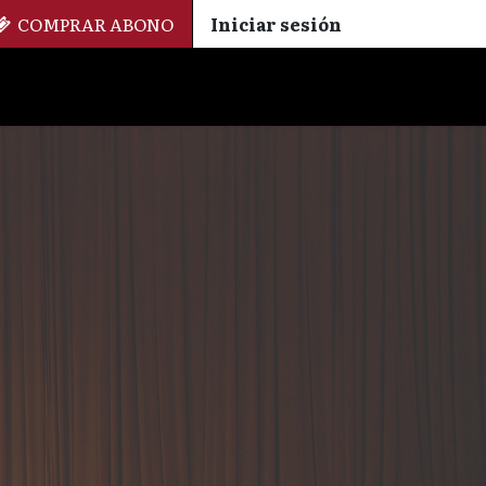
COMPRAR ABONO
Iniciar sesión
Palmarés
+ Cinemateca
EN
ES