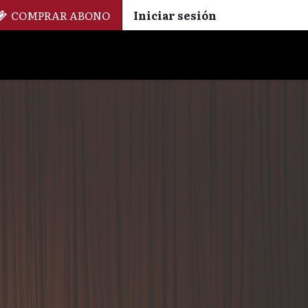
COMPRAR ABONO
Iniciar sesión
Palmarés
+ Cinemateca
EN
ES