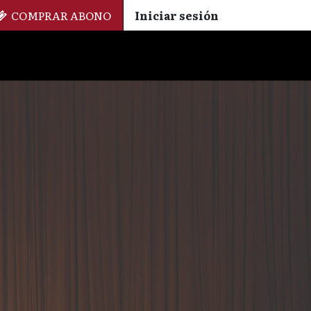
COMPRAR ABONO
Iniciar sesión
Palmarés
+ Cinemateca
EN
ES