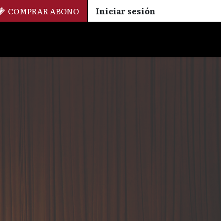
COMPRAR ABONO
Iniciar sesión
Palmarés
+ Cinemateca
EN
ES