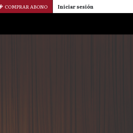
COMPRAR ABONO
Iniciar sesión
Palmarés
+ Cinemateca
EN
ES