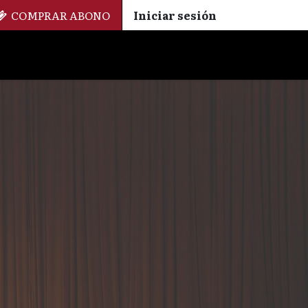
COMPRAR ABONO
Iniciar sesión
Palmarés
+ Cinemateca
EN
ES