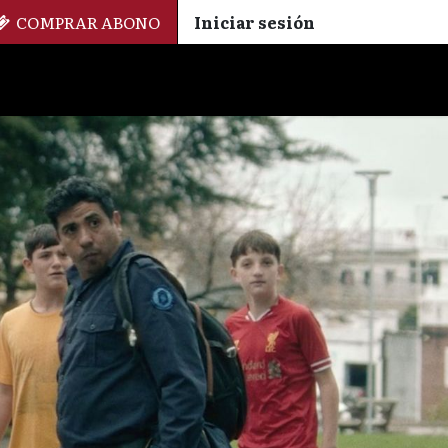
COMPRAR ABONO
Iniciar sesión
Palmarés
+ Cinemateca
EN
ES