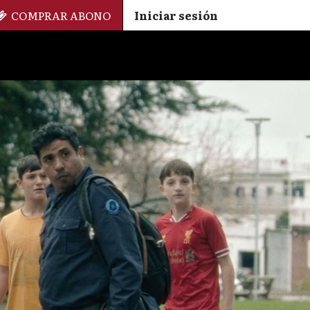
COMPRAR ABONO
Iniciar sesión
Palmarés
+ Cinemateca
EN
ES