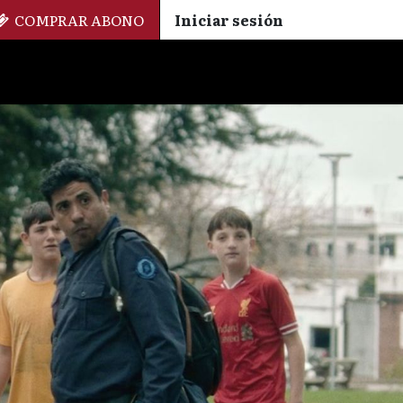
COMPRAR ABONO
Iniciar sesión
Palmarés
+ Cinemateca
EN
ES