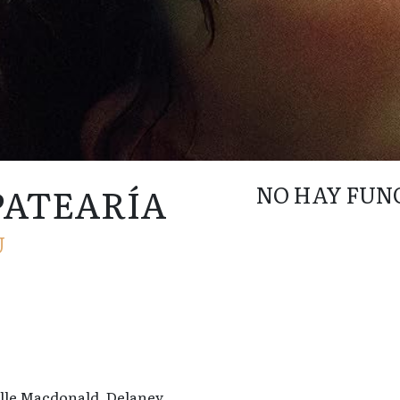
 PATEARÍA
NO HAY FUN
U
lle Macdonald, Delaney