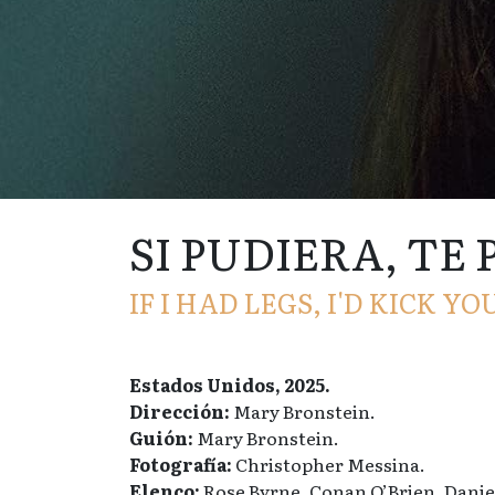
SI PUDIERA, TE
IF I HAD LEGS, I'D KICK YO
Estados Unidos, 2025.
Dirección:
Mary Bronstein.
Guión:
Mary Bronstein.
Fotografía:
Christopher Messina.
Elenco:
Rose Byrne, Conan O’Brien, Danie