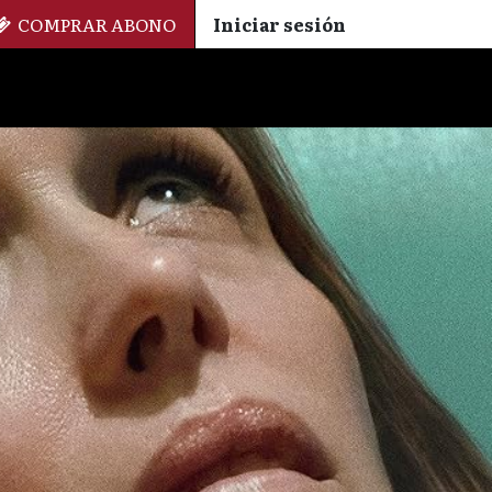
COMPRAR ABONO
Iniciar sesión
Palmarés
+ Cinemateca
EN
ES