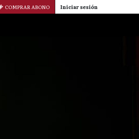
COMPRAR ABONO
Iniciar sesión
Palmarés
+ Cinemateca
EN
ES