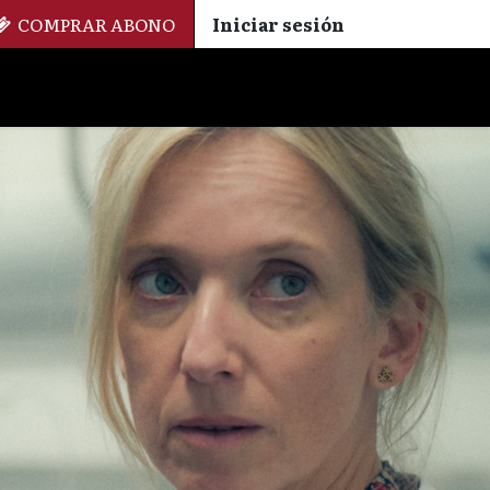
COMPRAR ABONO
Iniciar sesión
Palmarés
+ Cinemateca
EN
ES