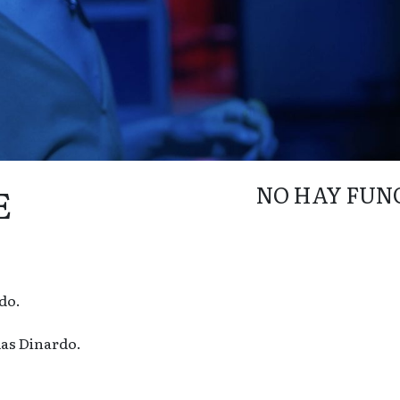
E
NO HAY FUN
do.
ías Dinardo.