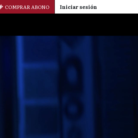
COMPRAR ABONO
Iniciar sesión
Palmarés
+ Cinemateca
EN
ES