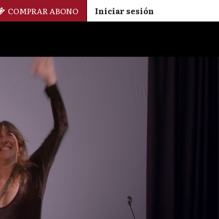
COMPRAR ABONO
Iniciar sesión
Palmarés
+ Cinemateca
EN
ES