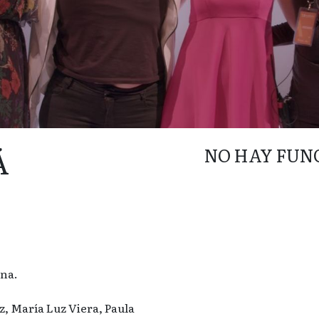
Á
NO HAY FUN
ena.
 María Luz Viera, Paula