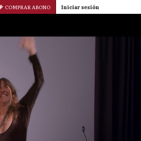
COMPRAR ABONO
Iniciar sesión
Palmarés
+ Cinemateca
EN
ES