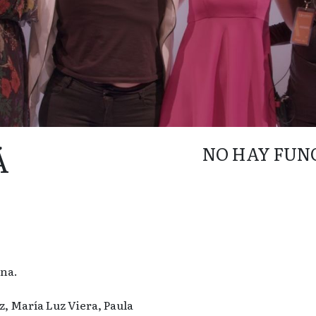
Á
NO HAY FUN
ena.
 María Luz Viera, Paula