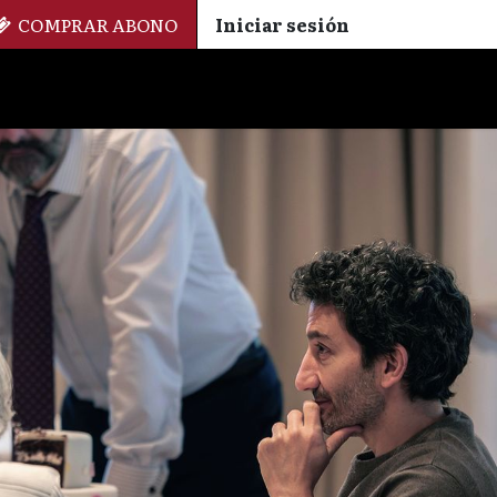
COMPRAR ABONO
Iniciar sesión
Palmarés
+ Cinemateca
EN
ES